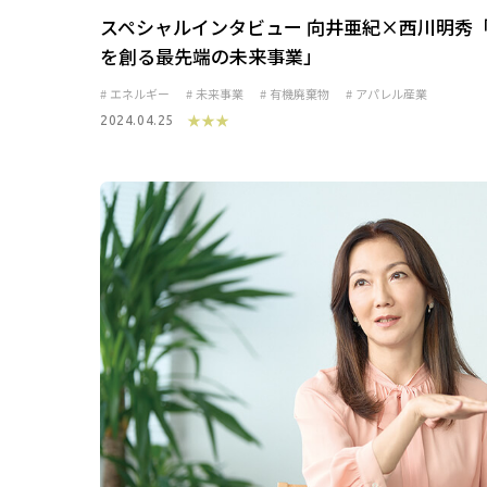
スペシャルインタビュー 向井亜紀×西川明秀
を創る最先端の未来事業」
エネルギー
未来事業
有機廃棄物
アパレル産業
★★★
2024.04.25