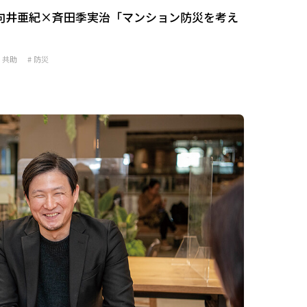
向井亜紀×斉田季実治「マンション防災を考え
共助
防災