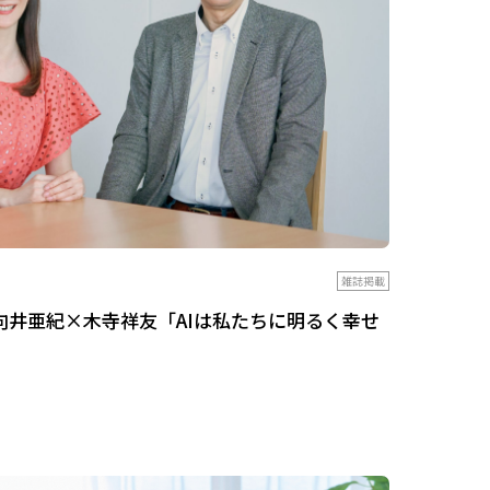
雑誌掲載
向井亜紀×木寺祥友「AIは私たちに明るく幸せ