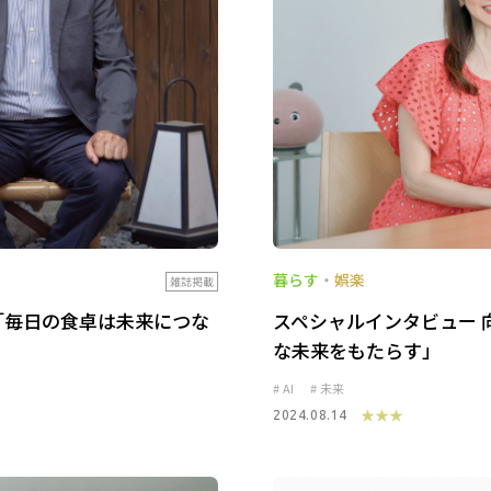
暮らす
・
娯楽
雑誌掲載
「毎日の食卓は未来につな
スペシャルインタビュー 
な未来をもたらす」
AI
未来
★★★
2024.08.14