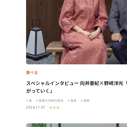
食べる
スペシャルインタビュー 向井亜紀×野﨑洋光
がっていく」
食
産業の持続可能性
食事
食育
★★★
2024.11.07