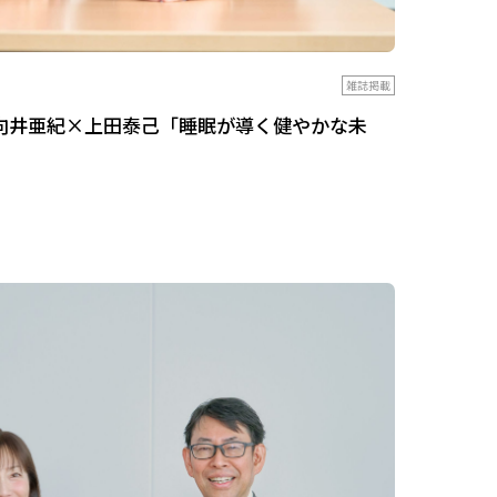
雑誌掲載
向井亜紀×上田泰己「睡眠が導く健やかな未