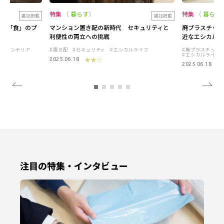
特集
暮らす
特集
暮らす
雑誌掲載
雑誌掲載
り」「食」のプ
マンション置き配の新時代 セキュリティと
廃プラスチック循
方
利便性の両立への挑戦
近なエシカル消
インテリア
置き配
セキュリティ
エシカルライフ
廃プラスチック
エシカルライフ
★★☆
2025.06.18
★
2025.06.18
注目の特集・インタビュー