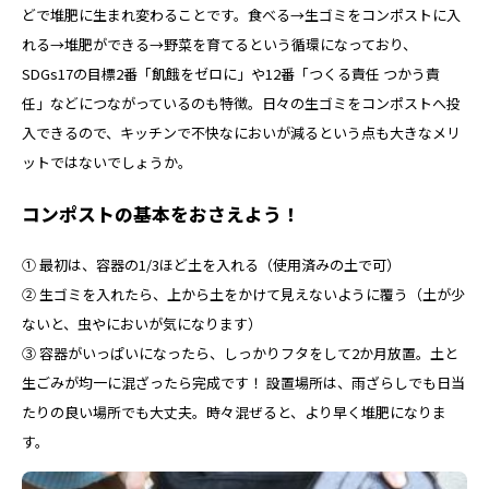
どで堆肥に生まれ変わることです。食べる→生ゴミをコンポストに入
れる→堆肥ができる→野菜を育てるという循環になっており、
SDGs17の目標2番「飢餓をゼロに」や12番「つくる責任 つかう責
任」などにつながっているのも特徴。日々の生ゴミをコンポストへ投
入できるので、キッチンで不快なにおいが減るという点も大きなメリ
ットではないでしょうか。
コンポストの基本をおさえよう！
① 最初は、容器の1/3ほど土を入れる（使用済みの土で可）
② 生ゴミを入れたら、上から土をかけて見えないように覆う（土が少
ないと、虫やにおいが気になります）
③ 容器がいっぱいになったら、しっかりフタをして2か月放置。土と
生ごみが均一に混ざったら完成です！ 設置場所は、雨ざらしでも日当
たりの良い場所でも大丈夫。時々混ぜると、より早く堆肥になりま
す。