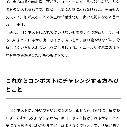
ず、魚の内臓や肉の脂、茶がら、コーヒーかす、食べ残しなど、大抵
のものは入れられます。あと、一度に大量に入れなければ、廃油も大
丈夫です。油が入ることで微生物が活性化し、良い堆肥になると言わ
れています。
逆に、コンポストに入れてはいけないものがいくつかあります。骨
や貝のように貝塚から出てきそうな硬いもの、割り箸や紙などは、分
解しにくいため入れないようにしましょう。ビニールやタバコのよう
な有害物質が溶けだすものもダメです。
これからコンポストにチャレンジする方へひ
とこと
コンポストは、使いやすい容器を選び、正しく運用すれば、虫がわ
かず、においも気になりません。毎日ちゃんと続けられるかな？と不
安になる気持ちはわかりますが、頑張らなくても大丈夫。「気が向い