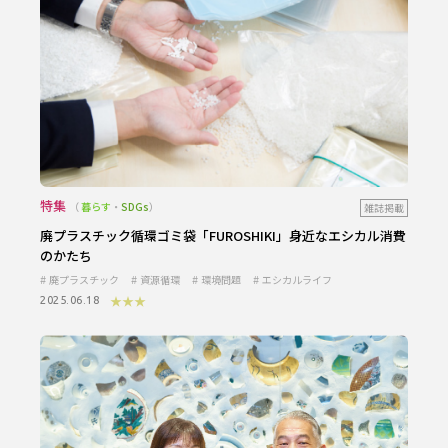
特集
暮らす
・
SDGs
雑誌掲載
廃プラスチック循環ゴミ袋「FUROSHIKI」身近なエシカル消費
のかたち
廃プラスチック
資源循環
環境問題
エシカルライフ
★★★
2025.06.18