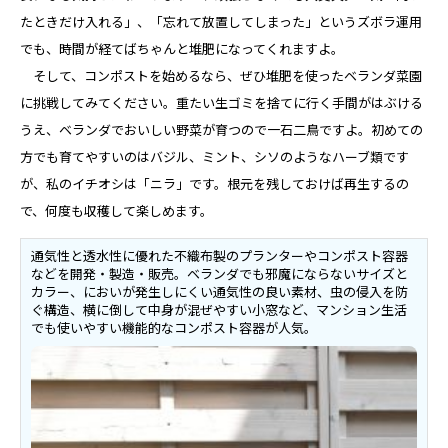
たときだけ入れる」、「忘れて放置してしまった」というズボラ運用
でも、時間が経てばちゃんと堆肥になってくれますよ。
そして、コンポストを始めるなら、ぜひ堆肥を使ったベランダ菜園
に挑戦してみてください。重たい生ゴミを捨てに行く手間がはぶける
うえ、ベランダでおいしい野菜が育つので一石二鳥ですよ。初めての
方でも育てやすいのはバジル、ミント、シソのようなハーブ類です
が、私のイチオシは「ニラ」です。根元を残しておけば再生するの
で、何度も収穫して楽しめます。
通気性と透水性に優れた不織布製のプランターやコンポスト容器
などを開発・製造・販売。ベランダでも邪魔にならないサイズと
カラー、においが発生しにくい通気性の良い素材、虫の侵入を防
ぐ構造、横に倒して中身が混ぜやすい小窓など、マンション生活
でも使いやすい機能的なコンポスト容器が人気。