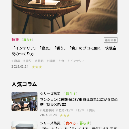
特集
暮らす
雑誌掲載
「インテリア」「寝具」「香り」「食」のプロに聞く 快眠空
間のつくり方
寝具
香り
快眠
睡眠
食
インテリア
★★★
2025.02.21
人気コラム
シリーズ防災
暮らす
マンションに避難所にEV車 備えあれば広がる安心
感【防災×EV車】
先進事例
防災×EV車
EV車
防災
★★★
2024.08.20
シリーズ防災
食べる
・
暮らす
『食』は「人」を「良」くする、元気にする 災害