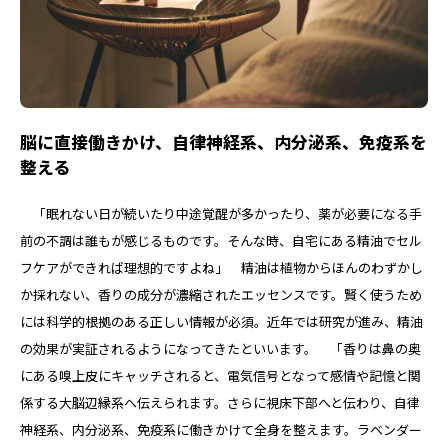
脳に直接働きかけ、自律神経系、内分泌系、免疫系を
整える
「眠れない日が続いたり中途覚醒が多かったり、薬が必要になる手
前の不調は誰もが感じるものです。そんな時、自宅にある精油でセル
フケアができれば理想的ですよね」 精油は植物からほんのわずかし
か採れない、香りの成分が濃縮されたエッセンスです。賢く使うため
には科学的根拠のある正しい情報が必須。近年では研究が進み、精油
の効果が実証されるようになってきたといいます。 「香りは鼻の奥
にある嗅上皮にキャッチされると、電気信号となって感情や記憶と関
係する大脳辺縁系へ伝えられます。さらに視床下部へと伝わり、自律
神経系、内分泌系、免疫系に働きかけて全身を整えます。ラベンダー