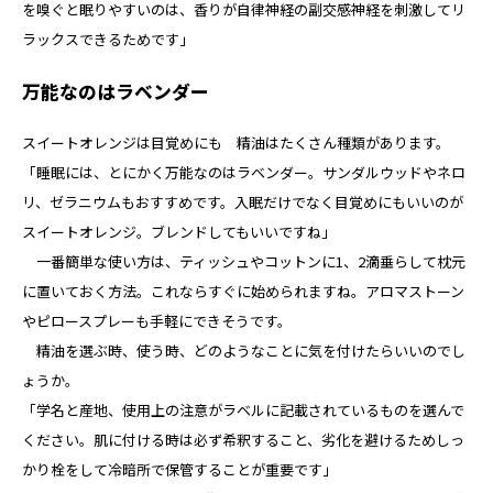
を嗅ぐと眠りやすいのは、香りが自律神経の副交感神経を刺激してリ
ラックスできるためです」
万能なのはラベンダー
スイートオレンジは目覚めにも 精油はたくさん種類があります。
「睡眠には、とにかく万能なのはラベンダー。サンダルウッドやネロ
リ、ゼラニウムもおすすめです。入眠だけでなく目覚めにもいいのが
スイートオレンジ。ブレンドしてもいいですね」
一番簡単な使い方は、ティッシュやコットンに1、2滴垂らして枕元
に置いておく方法。これならすぐに始められますね。アロマストーン
やピロースプレーも手軽にできそうです。
精油を選ぶ時、使う時、どのようなことに気を付けたらいいのでし
ょうか。
「学名と産地、使用上の注意がラベルに記載されているものを選んで
ください。肌に付ける時は必ず希釈すること、劣化を避けるためしっ
かり栓をして冷暗所で保管することが重要です」