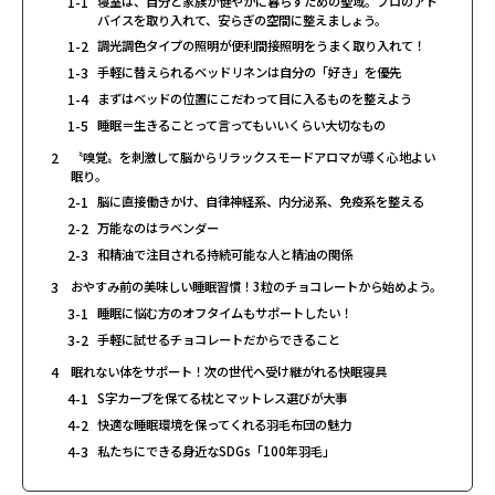
1-1
寝室は、自分と家族が健やかに暮らすための聖域。プロのアド
バイスを取り入れて、安らぎの空間に整えましょう。
1-2
調光調色タイプの照明が便利間接照明をうまく取り入れて！
1-3
手軽に替えられるベッドリネンは自分の「好き」を優先
1-4
まずはベッドの位置にこだわって目に入るものを整えよう
1-5
睡眠＝生きることって言ってもいいくらい大切なもの
2
〝嗅覚〟を刺激して脳からリラックスモードアロマが導く心地よい
眠り。
2-1
脳に直接働きかけ、自律神経系、内分泌系、免疫系を整える
2-2
万能なのはラベンダー
2-3
和精油で注目される持続可能な人と精油の関係
3
おやすみ前の美味しい睡眠習慣！3粒のチョコレートから始めよう。
3-1
睡眠に悩む方のオフタイムもサポートしたい！
3-2
手軽に試せるチョコレートだからできること
4
眠れない体をサポート！次の世代へ受け継がれる快眠寝具
4-1
S字カーブを保てる枕とマットレス選びが大事
4-2
快適な睡眠環境を保ってくれる羽毛布団の魅力
4-3
私たちにできる身近なSDGs「100年羽毛」