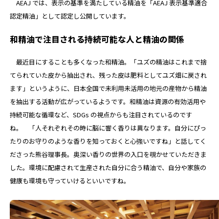
AEAJ では、表示の基準を満たしている精油を「AEAJ 表示基準適合
認定精油」として認定し公開しています。
和精油で注目される持続可能な人と精油の関係
最近目にすることも多くなった和精油。「ユズの精油はこれまで捨
てられていた皮から抽出され、残った皮は肥料としてユズ畑に戻され
ます」というように、日本全国で未利用未活用の地元の産物から精油
を抽出する活動が広がっているようです。和精油は資源の有効活用や
持続可能な循環など、SDGs の視点からも注目されているのです
ね。 「人それぞれその時に脳に響く香りは異なります。自分にぴっ
たりのお守りのような香りを知っておくと心強いですね」と話してく
ださった熊谷理事長。奥深い香りの世界の入口を覗かせていただきま
した。環境に配慮されて生産された自分に合う精油で、自分や家族の
健康も環境も守っていけるといいですね。