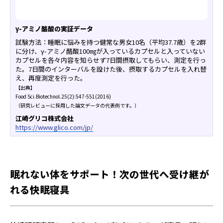
γ-アミノ酪酸の実証データ
試験方法：睡眠に悩みを持つ健常な男女10名（平均37.7歳）を2群
に分け、γ-アミノ酪酸100㎎が入っているカプセルと入っていない
カプセルを各々内容を知らせず7日間摂取してもらい、測定を行っ
た。7日間のインターバルを設けた後、摂取するカプセルを入れ替
え、再度測定を行った。
【出典】
Food Sci.Biotechnol.25(2):547-551(2016)
（研究レビューに採用した論文データの代表例
です。）
江崎グリコ株式会社
https://www.glico.com/jp/
眠れない体をサポート！次の世代へ受け継が
れる快眠寝具