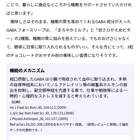
ことで、暮らしに身近なところから睡眠をサポートさせていただけれ
ばと思います」
美味しさはそのまま、睡眠の質を高めてくれるGABA 成分が入った
GABA フォースリープは、「まろやかミルク」と「甘さひかえめビタ
ー」の2種類。睡眠の質に悩みを抱えている、でもおおげさじゃなく
て、簡単に日常に取り入れられるものがいい。そんな方にとって、3粒
のチョコレートがおやすみ前の美味しい習慣になりそうです。
機能のメカニズム
経口摂取したGABA は小腸で吸収されて血中に取り込まれ、末梢
の自律神経系においてノルアドレナリン等の興奮系ホルモンの放
出を抑制し、副交感神経を亢進する事で、仕事や勉強等による一
時的・心理的なストレスを減すると考えられています。
【出典】
Int.J.Food Sci.Nutr.,60, 106-113,(2009)
J.Jpn.Soc.Nutr.Food Sci.,61, 129-133,(2008)
J.Physiol.Anthropol.,28, 101-107,(2009)
BioFactors 26,201-208,(2006)をわかりやす
く改変。（研究レビューに採用した論文
データ
の代表例です。）