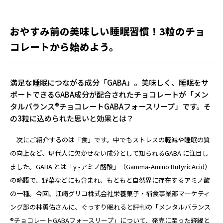
おやすみ前の美味しい睡眠習慣！3粒のチョ
コレートから始めよう。
満足な睡眠につながる成分「GABA」。美味しく、睡眠をサ
ポートできるGABA成分が配合されたチョコレートが「メン
タルバランス®チョコレートGABAフォースリープ」です。そ
の3粒に込められた思いと効果とは？
次にご紹介するのは「食」です。中でもストレスの軽減や睡眠の質
の向上など、現代人に欠かせない成分として知られるGABA に注目し
ました。GABA とは「γ -アミノ酪酸」（Gamma-Amino ButyricAcid）
の略語で、野菜などにも含まれ、もともと自然界に存在するアミノ酸
の一種。今回、江崎グリコ株式会社栄養菓子・補食事業部マーケティ
ング部の林勇佑さんに、ぐっすり眠れると評判の「メンタルバランス
®チョコレートGABAフォースリープ」について、発売に至った経緯と