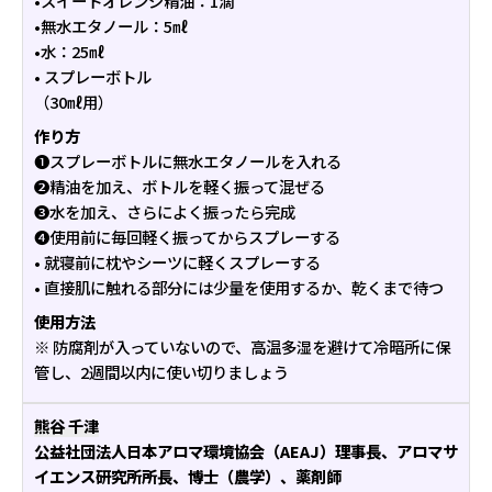
•スイートオレンジ精油：1滴
•無水エタノール：5㎖
•水：25㎖
• スプレーボトル
（30㎖用）
作り方
❶スプレーボトルに無水エタノールを入れる
❷精油を加え、ボトルを軽く振って混ぜる
❸水を加え、さらによく振ったら完成
❹使用前に毎回軽く振ってからスプレーする
• 就寝前に枕やシーツに軽くスプレーする
• 直接肌に触れる部分には少量を使用するか、乾くまで待つ
使用方法
※ 防腐剤が入っていないので、高温多湿を避けて冷暗所に保
管し、2週間以内に使い切りましょう
熊谷 千津
公益社団法人日本アロマ環境協会（AEAJ）理事長、アロマサ
イエンス研究所所長、博士（農学）、薬剤師