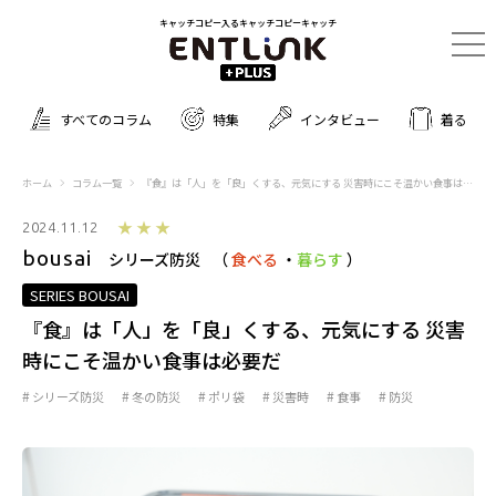
キャッチコピー入るキャッチコピーキャッチ
すべてのコラム
特集
インタビュー
着る
ホーム
コラム一覧
『食』は「人」を「良」くする、元気にする 災害時にこそ温かい食事は必要だ
★★★
2024.11.12
bousai
シリーズ防災
食べる
・
暮らす
SERIES BOUSAI
『食』は「人」を「良」くする、元気にする 災害
時にこそ温かい食事は必要だ
シリーズ防災
冬の防災
ポリ袋
災害時
食事
防災