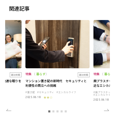
関連記事
特集
暮らす
特集
暮らす
雑誌掲載
雑誌掲載
ド枕で快適な眠りを
マンション置き配の新時代 セキュリティと
廃プラスチック循
利便性の両立への挑戦
近なエシカル消
置き配
セキュリティ
エシカルライフ
廃プラスチック
エシカルライフ
★★☆
2025.06.18
★
2025.06.18