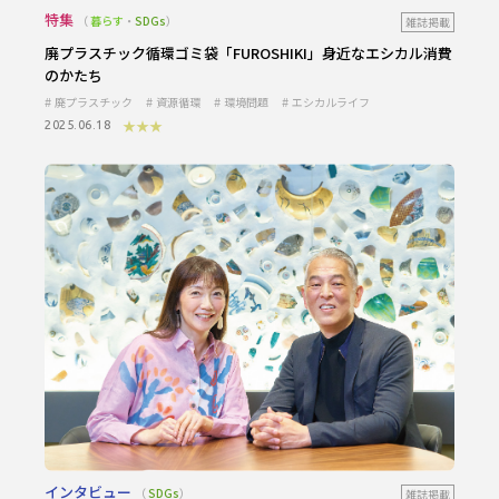
特集
暮らす
・
SDGs
雑誌掲載
廃プラスチック循環ゴミ袋「FUROSHIKI」身近なエシカル消費
のかたち
廃プラスチック
資源循環
環境問題
エシカルライフ
★★★
2025.06.18
インタビュー
SDGs
雑誌掲載