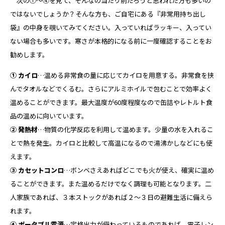
次の①～④を見て、そんなの当たり前だろうと思われた方も多いの
ではないでしょうか？そんな方も、ご自宅にある『非常用持ち出し
袋』の中身を覗いてみてください。入っていればラッキー、入ってい
ない場合も多いです。寒さが本格的になる前に一度確認することをお
勧めします。
① カイロ
…温める非常食の量に応じてカイロを用意する。非常食を挟
んでタオルなどでくるむ。さらにアルミホイルで包むことで効率よく
温めることができます。最大温度が60度程度なので缶詰やレトルト食
品の温めに向いています。
② 発熱材
…物質の化学反応を利用して温めます。少量の水を入れるこ
とで熱を発生。カイロと比較して高温になるので湯沸かしなどにも使
えます。
③ カセットコンロ
…ボンベさえあればどこでも火が使え、確実に温め
ることができます。また温めるだけでなく調理も可能となります。二
人家族であれば、３本ストックがあれば２～３日の避難生活に備えら
れます。
④ ポータブル電源
…定格出力が備わっているものであれば、電子レン