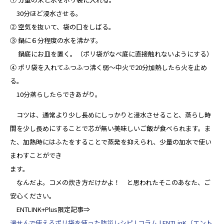
30分ほど浸水させる。
② 空気を抜いて、袋の口をしばる。
③ 鍋に６分程度の水を沸かす。
鍋底にお皿を置く。（ポリ袋がなべ底に直接触れないようにする）
④ ポリ袋を入れてふつふつ沸く弱〜中火で20分加熱したら火を止め
る。
10分蒸らしたらできあがり。
コツは、通常より少し長めにしっかりと浸水させること、蒸らし時
間を少し長めにすることで芯が無い美味しいご飯が食べられます。ま
た、加熱時にはふたをすることで蒸発を抑えられ、少量の加水で使い
まわすことができ
ます。
なんだよ。コメの炊き方だけかよ！ と思われたそこのあなた、ご
安心ください。
ENTLINK+Plus限定記事⇒
湯せんで使えるポリ袋を使った防災レシピ | コラム | ENTLinK（エント