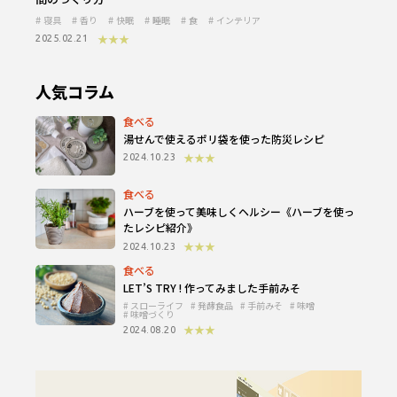
寝具
香り
快眠
睡眠
食
インテリア
★★★
2025.02.21
人気コラム
食べる
湯せんで使えるポリ袋を使った防災レシピ
★★★
2024.10.23
食べる
ハーブを使って美味しくヘルシー《ハーブを使っ
たレシピ紹介》
★★★
2024.10.23
食べる
LET’S TRY ! 作ってみました手前みそ
スローライフ
発酵食品
手前みそ
味噌
味噌づくり
★★★
2024.08.20