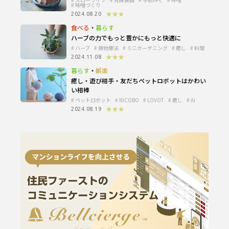
味噌づくり
★★★
2024.08.20
食べる
・
暮らす
ハーブの力でもっと豊かにもっと快適に
ハーブ
植物療法
ミニガーデニング
癒し
料理
★★★
2024.11.08
暮らす
・
娯楽
癒し・遊び相手・友だち
ペットロボットはかわい
い相棒
ペットロボット
NICOBO
LOVOT
癒し
AI
★★★
2024.08.19