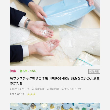
特集
暮らす
・
SDGs
雑誌掲載
廃プラスチック循環ゴミ袋「FUROSHIKI」身近なエシカル消費
のかたち
廃プラスチック
資源循環
環境問題
エシカルライフ
★★★
2025.06.18