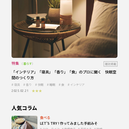
特集
暮らす
雑誌掲載
「インテリア」「寝具」「香り」「食」のプロに聞く 快眠空
間のつくり方
寝具
香り
快眠
睡眠
食
インテリア
★★★
2025.02.21
人気コラム
食べる
LET’S TRY ! 作ってみました手前みそ
スローライフ
発酵食品
手前みそ
味噌