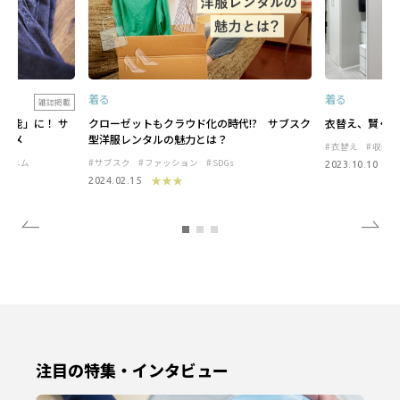
着る
着る
雑誌掲載
可能」に！ サ
クローゼットもクラウド化の時代!? サブスク
衣替え、賢く保
ススメ
型洋服レンタルの魅力とは？
衣替え
収納
マデニム
サブスク
ファッション
SDGs
★
2023.10.10
★★★
2024.02.15
注目の特集・インタビュー