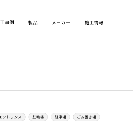
工事例
製品
メーカー
施工情報
エントランス
駐輪場
駐車場
ごみ置き場