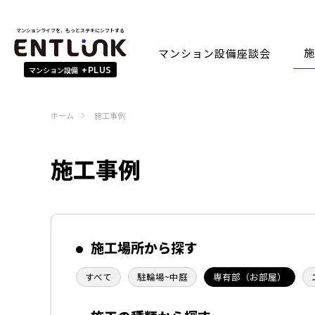
マンションライフを、もっとステキにシフトする
施
マンション設備座談会
マンション設備
+PLUS
ホーム
施工事例
施工事例
施工場所から探す
すべて
駐輪場~中庭
専有部（お部屋）