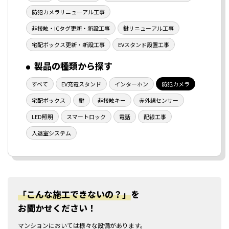
防犯カメラリニューアル工事
非接触・ICタグ更新・新設工事
鍵リニューアル工事
宅配ボックス更新・新設工事
EVスタンド設置工事
製品の種類から探す
すべて
EV充電スタンド
インターホン
防犯カメラ
宅配ボックス
鍵
非接触キー
赤外線センサー
LED照明
スマートロック
電話
配線工事
入退室システム
「こんな施工できないの？」
を
お聞かせください！
マンションにおいては様々な設備があります。