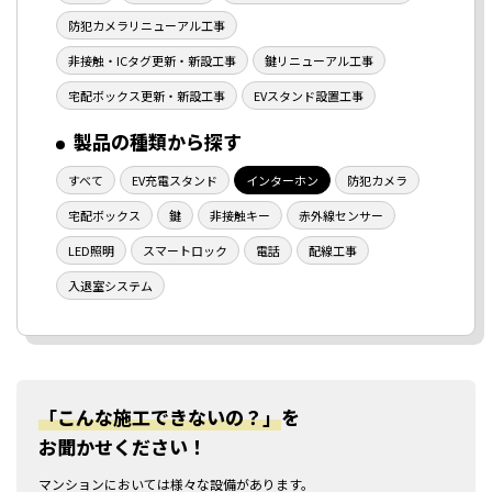
防犯カメラリニューアル工事
非接触・ICタグ更新・新設工事
鍵リニューアル工事
宅配ボックス更新・新設工事
EVスタンド設置工事
製品の種類から探す
すべて
EV充電スタンド
インターホン
防犯カメラ
宅配ボックス
鍵
非接触キー
赤外線センサー
LED照明
スマートロック
電話
配線工事
入退室システム
「こんな施工できないの？」
を
お聞かせください！
マンションにおいては様々な設備があります。