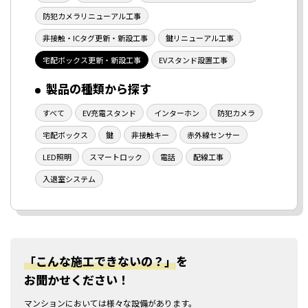
防犯カメラリニューアル工事
非接触・ICタグ更新・新設工事
鍵リニューアル工事
宅配ボックス更新・新設工事
EVスタンド設置工事
製品の種類から探す
すべて
EV充電スタンド
インターホン
防犯カメラ
宅配ボックス
鍵
非接触キー
赤外線センサー
LED照明
スマートロック
電話
配線工事
入退室システム
「こんな施工できないの？」
を
お聞かせください！
マンションにおいては様々な設備があります。