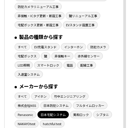
防犯カメラリニューアル工事
非接触・ICタグ更新・新設工事
鍵リニューアル工事
宅配ボックス更新・新設工事
EVスタンド設置工事
製品の種類から探す
すべて
EV充電スタンド
インターホン
防犯カメラ
宅配ボックス
鍵
非接触キー
赤外線センサー
LED照明
スマートロック
電話
配線工事
入退室システム
メーカーから探す
すべて
アイホン
竹中エンジニアリング
株式会社NSS
日本防犯システム
フルタイムロッカー
Panasonic
日本宅配システム
美和ロック
シブタニ
NAKAYOtest
hatchful test