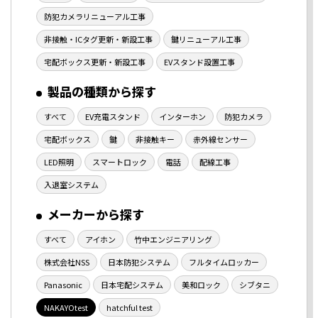
防犯カメラリニューアル工事
非接触・ICタグ更新・新設工事
鍵リニューアル工事
宅配ボックス更新・新設工事
EVスタンド設置工事
製品の種類から探す
すべて
EV充電スタンド
インターホン
防犯カメラ
宅配ボックス
鍵
非接触キー
赤外線センサー
LED照明
スマートロック
電話
配線工事
入退室システム
メーカーから探す
すべて
アイホン
竹中エンジニアリング
株式会社NSS
日本防犯システム
フルタイムロッカー
Panasonic
日本宅配システム
美和ロック
シブタニ
NAKAYOtest
hatchful test