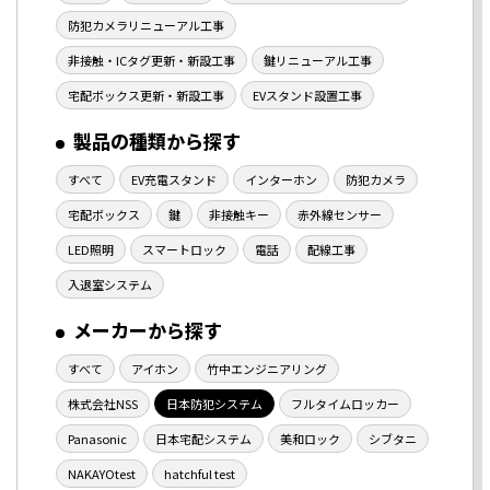
防犯カメラリニューアル工事
非接触・ICタグ更新・新設工事
鍵リニューアル工事
宅配ボックス更新・新設工事
EVスタンド設置工事
製品の種類から探す
すべて
EV充電スタンド
インターホン
防犯カメラ
宅配ボックス
鍵
非接触キー
赤外線センサー
LED照明
スマートロック
電話
配線工事
入退室システム
メーカーから探す
すべて
アイホン
竹中エンジニアリング
株式会社NSS
日本防犯システム
フルタイムロッカー
Panasonic
日本宅配システム
美和ロック
シブタニ
NAKAYOtest
hatchful test