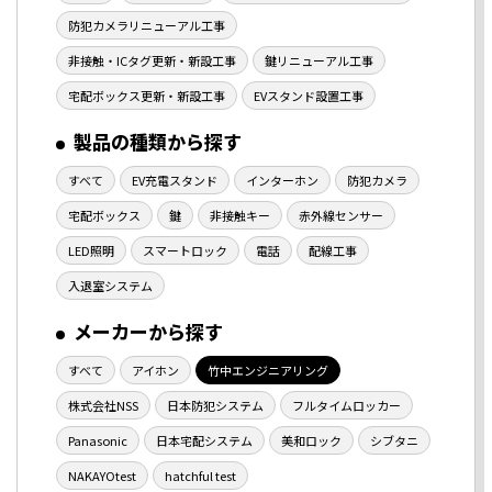
防犯カメラリニューアル工事
非接触・ICタグ更新・新設工事
鍵リニューアル工事
宅配ボックス更新・新設工事
EVスタンド設置工事
製品の種類から探す
すべて
EV充電スタンド
インターホン
防犯カメラ
宅配ボックス
鍵
非接触キー
赤外線センサー
LED照明
スマートロック
電話
配線工事
入退室システム
メーカーから探す
すべて
アイホン
竹中エンジニアリング
株式会社NSS
日本防犯システム
フルタイムロッカー
Panasonic
日本宅配システム
美和ロック
シブタニ
NAKAYOtest
hatchful test