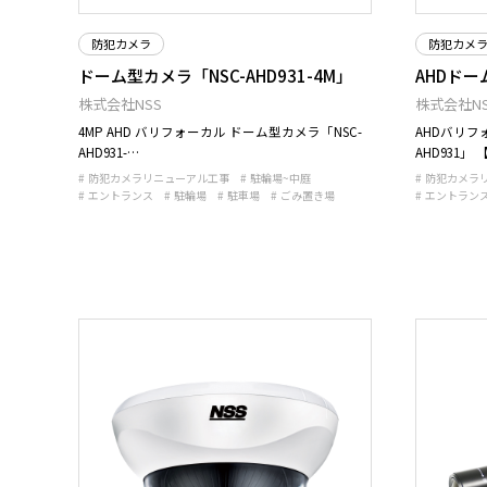
防犯カメラ
防犯カメ
ドーム型カメラ「NSC-AHD931-4M」
AHDドー
株式会社NSS
株式会社NS
4MP AHD バリフォーカル ドーム型カメラ「NSC-
AHDバリフ
AHD931-…
AHD931」
防犯カメラリニューアル工事
駐輪場~中庭
防犯カメラ
エントランス
駐輪場
駐車場
ごみ置き場
エントラン