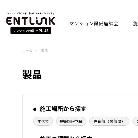
マンションライフを、もっとステキにシフトする
マンション設備座談会
施
マンション設備
+PLUS
ホーム
製品
製品
施工場所から探す
すべて
駐輪場~中庭
専有部（お部屋）