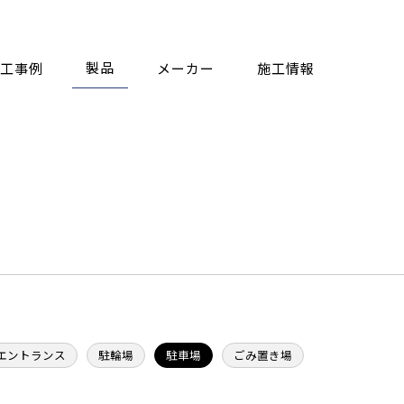
製品
工事例
メーカー
施工情報
エントランス
駐輪場
駐車場
ごみ置き場