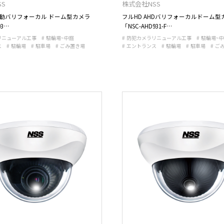
S
株式会社NSS
D 電動バリフォーカル ドーム型カメラ
フルHD AHDバリフォーカルドーム型
93…
「NSC-AHD931-F…
リニューアル工事
駐輪場~中庭
防犯カメラリニューアル工事
駐輪場~
ス
駐輪場
駐車場
ごみ置き場
エントランス
駐輪場
駐車場
ご