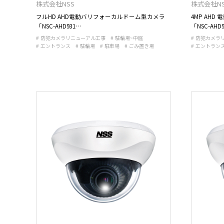
株式会社NSS
株式会社NS
フルHD AHD電動バリフォーカルドーム型カメラ
4MP AH
「NSC-AHD931…
「NSC-AHD
防犯カメラリニューアル工事
駐輪場~中庭
防犯カメラ
エントランス
駐輪場
駐車場
ごみ置き場
エントラン