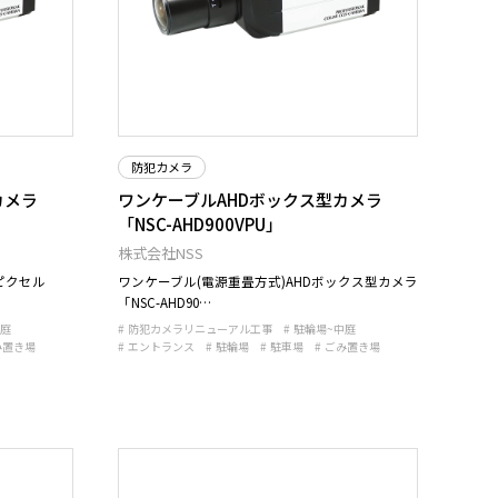
防犯カメラ
カメラ
ワンケーブルAHDボックス型カメラ
「NSC-AHD900VPU」
株式会社NSS
ピクセル
ワンケーブル(電源重畳方式)AHDボックス型カメラ
「NSC-AHD90…
中庭
防犯カメラリニューアル工事
駐輪場~中庭
み置き場
エントランス
駐輪場
駐車場
ごみ置き場