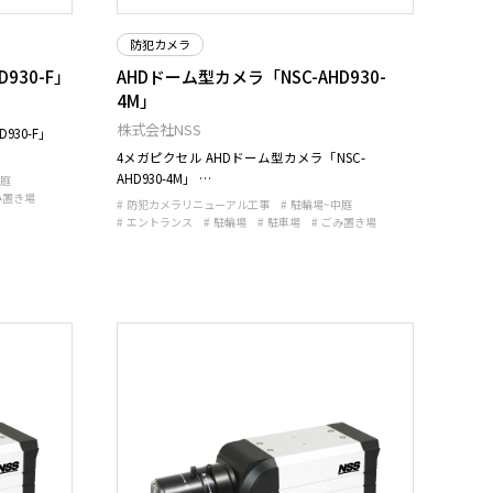
防犯カメラ
930-F」
AHDドーム型カメラ「NSC-AHD930-
4M」
株式会社NSS
930-F」
4メガピクセル AHDドーム型カメラ「NSC-
AHD930-4M」 …
中庭
み置き場
防犯カメラリニューアル工事
駐輪場~中庭
エントランス
駐輪場
駐車場
ごみ置き場