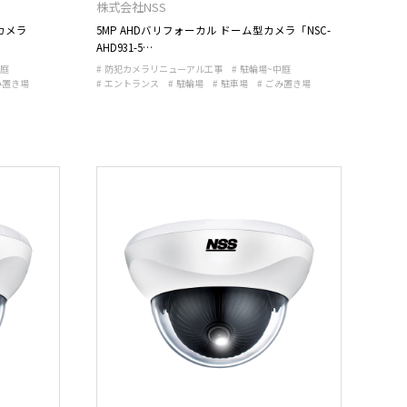
株式会社NSS
カメラ
5MP AHDバリフォーカル ドーム型カメラ「NSC-
AHD931-5…
中庭
防犯カメラリニューアル工事
駐輪場~中庭
み置き場
エントランス
駐輪場
駐車場
ごみ置き場