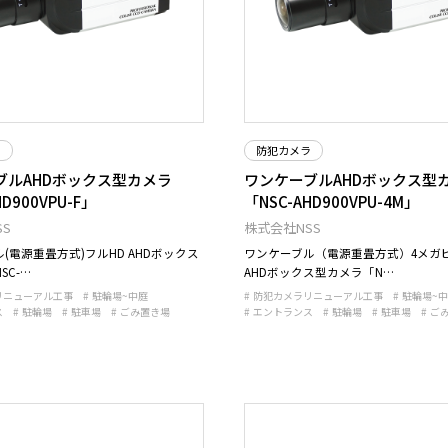
ラ
防犯カメラ
ブルAHDボックス型カメラ
ワンケーブルAHDボックス型
HD900VPU-F」
「NSC-AHD900VPU-4M」
S
株式会社NSS
(電源重畳方式)フルHD AHDボックス
ワンケーブル（電源重畳方式）4メガ
SC-…
AHDボックス型カメラ「N…
リニューアル工事
駐輪場~中庭
防犯カメラリニューアル工事
駐輪場~
ス
駐輪場
駐車場
ごみ置き場
エントランス
駐輪場
駐車場
ご