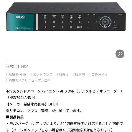
株式会社NSS
駐輪場~中庭
エントランス
駐輪場
駐車場
ごみ置き場
防犯カメラリニューアル工事
4ch スタンドアローン ハイエンド AHD DVR（デジタルビデオレコーダー）
「NSD7004AHD-H」

【メーカー希望小売価格】OPEN

※リモコン、マウス（有線）が付属しています。

■製品特長

・FWのバージョンアップにより、500万画素録画に対応することが可能で
す（バージョンアップしない場合は400万画素録画対応となります）
