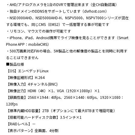
・AHD/アナログカメラを1台のDVRで管理出来ます（全CH自動認識）

・独自ドメインのDDNSをサポートしています（dvrhost.com）

・NSD3000AHD、NSD5000AHD-H、NSPV5000、NSPV7000シリーズが混在
する環境でも、同じCMS（EMS2）で一括管理する事が可能です

・リモコン、マウスでの操作が可能です

・iPhone、iPad、Android携帯でライブ映像を見ることができます（Smart 
Phone APP：mobileCMS）

・500万画素対応FWの場合、5M製品と他の解像度の製品とを同時に利用す
ることはできません

■製品仕様

【OS】エンベデッドLinux

【映像圧縮形式】H.264

【映像入力】4チャンネル(BNC)

【映像出力】HDMI（4K）×1、VGA（1920×1080p）×1

【録画性能】2560×1944 : 40fps、2560×1440 : 60fps、1920×1080：
120fps

【標準内蔵HDD容量】2TB（オプションにて最大8TBまで増設可能）

【搭載可能ハードディスク台数】3.5インチ×1

【RAIDレベル】－

【表示パターン】全画面、4分割
