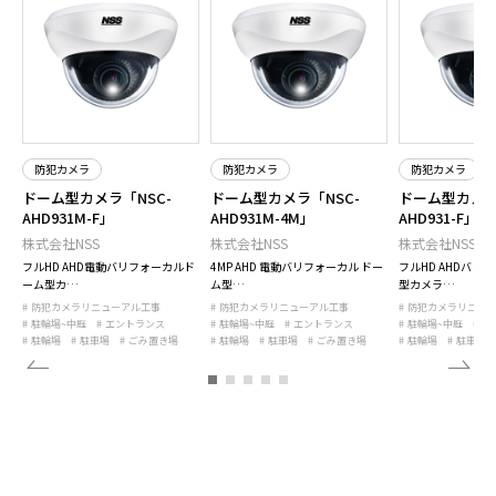
防犯カメラ
防犯カメラ
防犯カメラ
ドーム型カメラ「NSC-
ドーム型カメラ「NSC-
ドーム型カメラ
AHD931M-F」
AHD931M-4M」
AHD931-F」
株式会社NSS
株式会社NSS
株式会社NSS
型
フルHD AHD電動バリフォーカルド
4MP AHD 電動バリフォーカル ドー
フルHD AHDバリ
ーム型カ…
ム型…
型カメラ…
防犯カメラリニューアル工事
防犯カメラリニューアル工事
防犯カメラリニュ
駐輪場~中庭
エントランス
駐輪場~中庭
エントランス
駐輪場~中庭
エ
駐輪場
駐車場
ごみ置き場
駐輪場
駐車場
ごみ置き場
駐輪場
駐車場