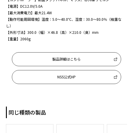
【電源】DC12.0V/5.0A

【最大消費電力】最大21.4W

【動作可能周囲環境】温度：5.0～40.0℃、湿度：30.0～80.0％（結露な
し）

【外形寸法】300.0（幅）×46.8（高）×210.0（奥）mm

【重量】2060g
製品詳細はこちら
NSS公式HP
同じ種類の製品