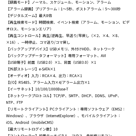
【録画モード】ノーマル、スケジュール、モーション、アラーム

【アラーム録画】プリアラーム：1～5秒、ポストアラーム：5～300秒

【デジタルズーム】最大8倍

【再生検索モード】時間検索、イベント検索（アラーム、モーション、ビデ
オロス、モーションエリア）

【再生コントロール】再生/逆再生、早送り/早戻し（×2、×4、×8、
×16）、一時停止、コマ送り/コマ戻し

【バックアップデバイス】USBメモリ、外付けHDD、ネットワーク

【バックアップデータフォーマット】専用フォーマット、AVI

【USB端子】前面（USB2.0）×1、背面（USB3.0）×1

【外部ストレージ】e-SATA×1

【オーディオ】入力：RCA×4、出力：RCA×1

【I/O】RS485、アラーム入力×4/アラーム出力×1

【イーサネット】10/100/1000Base-T

【ネットワークプロトコル】TCP/IP、SMTP、DHCP、DDNS、UPnP、
NTP、FTP

【リモートクライアント】PCクライアント：専用ソフトウェア（EMS2：
Windows）、ブラウザ（InternetExplorer）、モバイルクライアント：
iOS、Android（mobileCMS）

【最大リモートログイン数】10

【コントローラー】前面タッチパネル、マウス、赤外線リモコン
