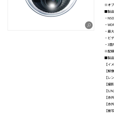
※オプ
■製品
・NS
・WD
・最大
・ビデ
・3箇
※配線
■製品
【イメー
【解像度
【レンズ】
【撮影範
【S/N
【赤外線
【赤外
【被写体