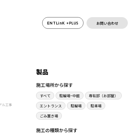
お問い合わせ
ENTLinK
+PLUS
製品
施工場所から探す
すべて
駐輪場~中庭
専有部（お部屋）
アル工事
エントランス
駐輪場
駐車場
ごみ置き場
施工の種類から探す