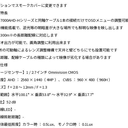
ションでスモークカバーに変更できます

特長

D7000AHD-Hシリーズと同軸ケーブル1本の接続だけでOSDメニューの調整可能
R機能搭載で、逆光等の明暗差が大きな場所でも鮮明な映像を映し出します

300m※の長距離配線に対応します

オ出力が可能で、画角調整に利用出来ます

所の可動軸によるレンズ調整機構で天井と壁どちらにでも設置可能です

距離、配線ケーブルの種類によって映像が劣化する場合があります

仕様

ジセンサー】1 / 2.7インチ Omnivision CMOS

】AHD ： 2560 × 1440（ 4MP ）、 CVBS ： 960 × 480（ 960H ）

f = 2.8 ～ 12mm / F = 1.3

囲】水平100.1° × 垂直53.8° ～ 水平32.9° × 垂直17.7°

比】52 dB

LED】-

線照射距離】-

最低照度】カラー時 ： 0.5Lux、 モノクロ時 ： 0.1Lux
