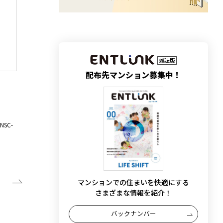
雑誌版
配布先マンション募集中！
防犯カメラ
防犯カメラ
ドーム型カメラ「NSC-AHD931-5M」
ドーム型カメ
株式会社NSS
株式会社NS
SC-
5MP AHDバリフォーカル ドーム型カメラ「NSC-
フルHD A
AHD931-5…
「NSC-AHD9
防犯カメラリニューアル工事
駐輪場~中庭
防犯カメラリ
エントランス
駐輪場
駐車場
ごみ置き場
エントランス
マンションでの住まいを快適にする
さまざまな情報を紹介！
バックナンバー