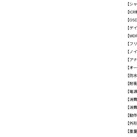
【シャッ
【ICR
【OS
【デイ
【WDR
【フリ
【ノイ
【アナ
【オー
【防水
【耐衝
【電源】
【消費
【消費
【動作可
【外形寸
【重量