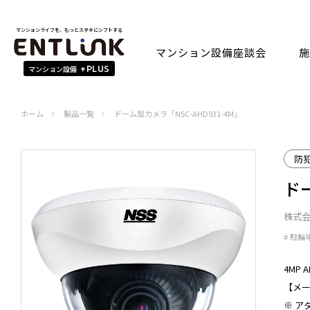
マンションライフを、もっとステキにシフトする
マンション設備座談会
施
マンション設備
+PLUS
ホーム
製品一覧
ドーム型カメラ「NSC-AHD931-4M」
防
ドー
株式会
駐輪
4MP 
【メー
※ ア