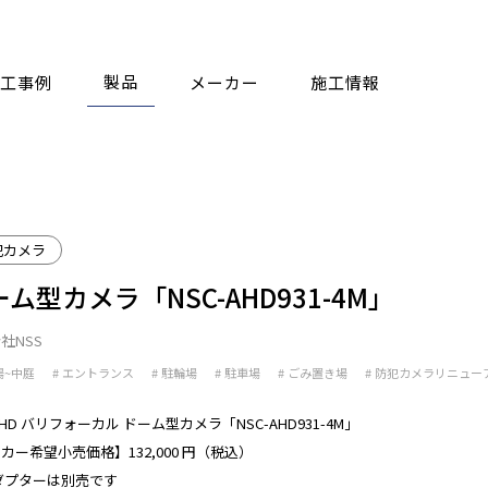
製品
工事例
メーカー
施工情報
犯カメラ
ム型カメラ「NSC-AHD931-4M」
社NSS
場~中庭
エントランス
駐輪場
駐車場
ごみ置き場
防犯カメラリニュー
AHD バリフォーカル ドーム型カメラ「NSC-AHD931-4M」

カー希望小売価格】132,000 円（税込）

ダプターは別売です
